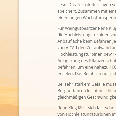
Lese. Das Terroir der Lagen 
speichert. Zusammen mit ein
einer langen Wachstumsperiod
Für Weingutbesitzer Rene Klu
die Hochleistungsturbinen von
Anbaufläche beim Befahren je
von VICAR den Zeitaufwand au
Hochleistungsturbinen bewirkt
Anlagerung des Pflanzenschutz
befahren, um eine nahezu 100-
erzielen. Das Befahren nur je
Bei sehr starkem Gefälle muss
Bergauffahren leicht beschle
gleichmäßigen Geschwindigkei
Rene Klug lässt sich fast sch
von Hochleistungsturbinen in