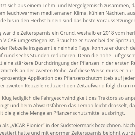
setzt sich aus einem Lehm- und Mergelgemisch zusammen, da
em feuchtwarmen mediterranen Klima, kühlen Nächten, au
e bis in den Herbst hinein sind das beste Voraussetzungen
g war die Zeitersparnis ein Grund, weshalb er 2018 vom he
 VICAR umgestiegen ist. Brauchte er zuvor bei der Spritzu
der Rebzeile insgesamt eineinhalb Tage, konnte er durch de
f rund sechs Stunden reduzieren. Denn die hohe Luftgesch
 eine stärkere Durchdringung der Pflanzen in der ersten Re
mittels an der zweiten Reihe. Auf diese Weise muss er nur 
prozentige Applikation des Pflanzenschutzmittels auf jeder 
der zweiten Rebzeile reduziert den Zeitaufwand folglich um r
 Klug lediglich die Fahrgeschwindigkeit des Traktors so anp
unigt und beim Abwärtsfahren das Tempo leicht drosselt, da
t die gleiche Menge an Pflanzenschutzmittel ausbringt.
on als „VICAR-Pionier“ in der Südsteiermark bezeichnen. Nac
vestiert hatte und mit enormer Zeitersparnis belohnt wurd