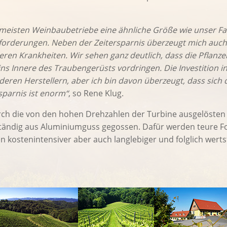
 meisten Weinbaubetriebe eine ähnliche Größe wie unser Fam
orderungen. Neben der Zeitersparnis überzeugt mich auch
deren Krankheiten. Wir sehen ganz deutlich, dass die Pflan
ns Innere des Traubengerüsts vordringen. Die Investition in
eren Herstellern, aber ich bin davon überzeugt, dass sich d
sparnis ist enorm“
, so Rene Klug.
urch die von den hohen Drehzahlen der Turbine ausgelöste
ständig aus Aluminiumguss gegossen. Dafür werden teure F
 kostenintensiver aber auch langlebiger und folglich wertsta