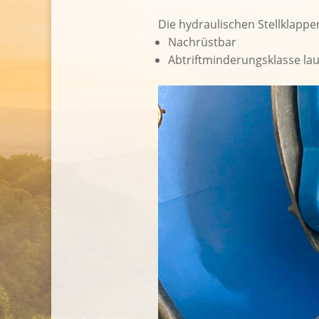
Die hydraulischen Stellklappen
Nachrüstbar
Abtriftminderungsklasse laut